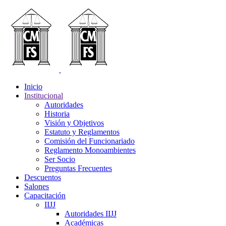
Inicio
Institucional
Autoridades
Historia
Visión y Objetivos
Estatuto y Reglamentos
Comisión del Funcionariado
Reglamento Monoambientes
Ser Socio
Preguntas Frecuentes
Descuentos
Salones
Capacitación
IIJJ
Autoridades IIJJ
Académicas