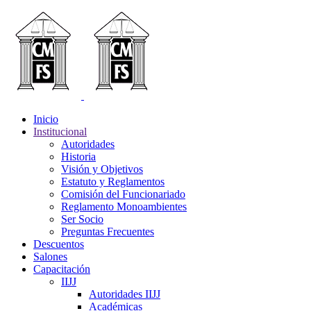
Inicio
Institucional
Autoridades
Historia
Visión y Objetivos
Estatuto y Reglamentos
Comisión del Funcionariado
Reglamento Monoambientes
Ser Socio
Preguntas Frecuentes
Descuentos
Salones
Capacitación
IIJJ
Autoridades IIJJ
Académicas