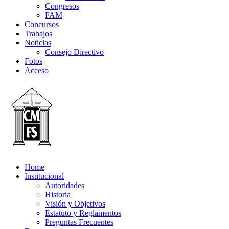
Congresos
FAM
Concursos
Trabajos
Noticias
Consejo Directivo
Fotos
Acceso
Home
Institucional
Autoridades
Historia
Visión y Objetivos
Estatuto y Reglamentos
Preguntas Frecuentes