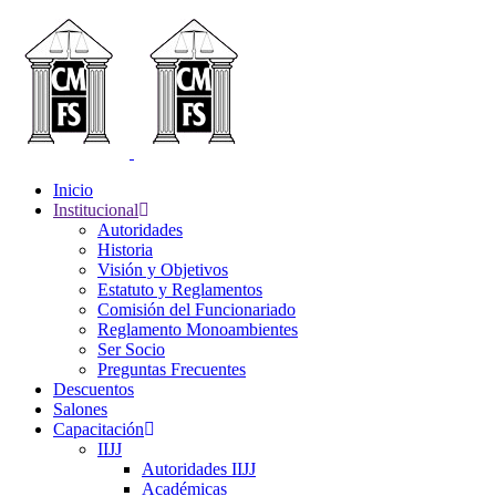
Inicio
Institucional
Autoridades
Historia
Visión y Objetivos
Estatuto y Reglamentos
Comisión del Funcionariado
Reglamento Monoambientes
Ser Socio
Preguntas Frecuentes
Descuentos
Salones
Capacitación
IIJJ
Autoridades IIJJ
Académicas