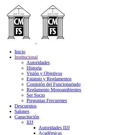
Inicio
Institucional
Autoridades
Historia
Visión y Objetivos
Estatuto y Reglamentos
Comisión del Funcionariado
Reglamento Monoambientes
Ser Socio
Preguntas Frecuentes
Descuentos
Salones
Capacitación
IIJJ
Autoridades IIJJ
Académicas