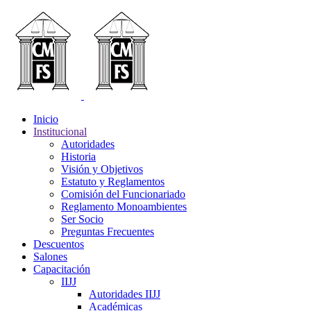
Inicio
Institucional
Autoridades
Historia
Visión y Objetivos
Estatuto y Reglamentos
Comisión del Funcionariado
Reglamento Monoambientes
Ser Socio
Preguntas Frecuentes
Descuentos
Salones
Capacitación
IIJJ
Autoridades IIJJ
Académicas