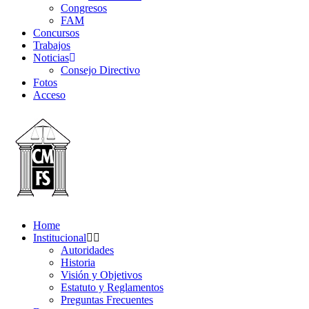
Congresos
FAM
Concursos
Trabajos
Noticias
Consejo Directivo
Fotos
Acceso
Home
Institucional
Autoridades
Historia
Visión y Objetivos
Estatuto y Reglamentos
Preguntas Frecuentes