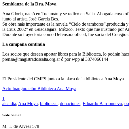
Semblanza de la Dra. Moya
Ana Gloria, nació en Tucumán y se radicó en Salta. Abogada cuyo ofic
junto al artista José García Bes.
Su obra más importante es la novela “Cielo de tambores”,producida y 
la Cruz 2002” en Guadalajara, México. Texto que fue ilustrado por A
Durante su trayectoria como Defensora oficial, fue socia del Colegio 
La campaña continúa
Los socios que deseen aportar libros para la Biblioteca, lo podrán ha
prensa@magistradossalta.org.ar ó por wpp al 3874066144
El Presidente del CMFS junto a la placa de la biblioteca Ana Moya
Acto Inauguración Biblioteca Ana Moya
1
alcaidía
,
Ana Moya
,
biblioteca
,
donaciones
,
Eduardo Barrionuevo
,
es
Sede Social
M. T. de Alvear 578