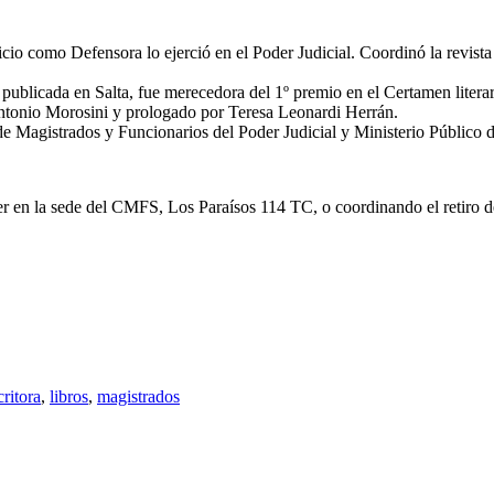
io como Defensora lo ejerció en el Poder Judicial. Coordinó la revista
publicada en Salta, fue merecedora del 1º premio en el Certamen litera
ntonio Morosini y prologado por Teresa Leonardi Herrán.
de Magistrados y Funcionarios del Poder Judicial y Ministerio Público d
cer en la sede del CMFS, Los Paraísos 114 TC, o coordinando el retiro 
critora
,
libros
,
magistrados