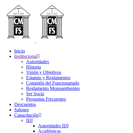
Inicio
Institucional
Autoridades
Historia
Visión y Objetivos
Estatuto y Reglamentos
Comisión del Funcionariado
Reglamento Monoambientes
Ser Socio
Preguntas Frecuentes
Descuentos
Salones
Capacitación
IIJJ
Autoridades IIJJ
Académicas