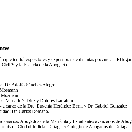
ntes
ción que tendrá expositores y expositoras de distintas provincias. El lug
el CMFS y la Escuela de la Abogacía.
del Dr. Adolfo Sánchez Alegre
ia Mosmann
ria Mosmann
as. María Inés Diez y Dolores Larrabure
a cargo de la Dra. Eugenia Herández Berni y Dr. Gabriel González
acidad: Dr. Carlos Romano.
uncionarios, Abogados de la Matrícula y Estudiantes avanzados de Abogac
2do piso – Ciudad Judicial Tartagal y Colegio de Abogados de Tartagal.