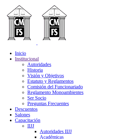
Inicio
Institucional
Autoridades
Historia
Visión y Objetivos
Estatuto y Reglamentos
Comisión del Funcionariado
Reglamento Monoambientes
Ser Socio
Preguntas Frecuentes
Descuentos
Salones
Capacitación
IIJJ
Autoridades IIJJ
Académicas