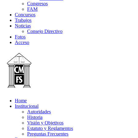
Congresos
FAM
Concursos
Trabajos
Noticias
Consejo Directivo
Fotos
Acceso
Home
Institucional
Autoridades
Historia
Visión y Objetivos
Estatuto y Reglamentos
Preguntas Frecuentes