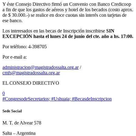
Y éste Consejo Directivo firmó un Convenio con Banco Credicoop
a fin de que los gastos de aéreos y hotel de los becados (costo aprox.
de $ 30.000.-) se realice en doce cuotas sin interés con tarjetas de
ese banco.
Los interesados en las becas de Inscripción inscribirse
SIN
EXCEPCIÓN hasta el lunes 24 de junio del cte. año a hs. 17:00.
Por teléfono: 4-398705
Por e-mail a:
administracion@magistradossalta.org.ar
/
cmfs@magistradossalta.org.ar
EL CONSEJO DIRECTIVO
0
#CongresodeSecretarios; #Ushuaia; #BecasdeInscripcion
Sede Social
M. T. de Alvear 578
Salta – Argentina