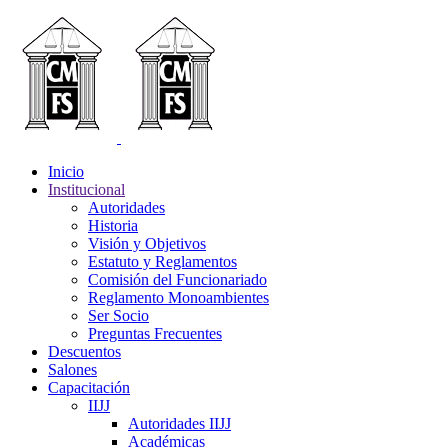
Inicio
Institucional
Autoridades
Historia
Visión y Objetivos
Estatuto y Reglamentos
Comisión del Funcionariado
Reglamento Monoambientes
Ser Socio
Preguntas Frecuentes
Descuentos
Salones
Capacitación
IIJJ
Autoridades IIJJ
Académicas