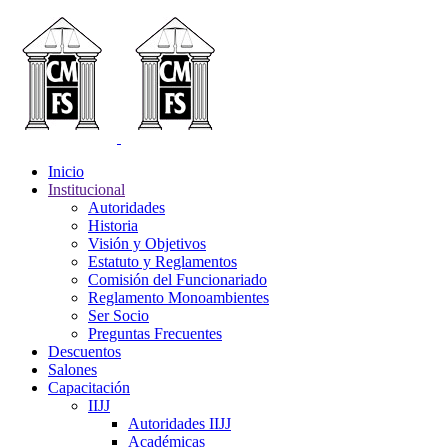
Inicio
Institucional
Autoridades
Historia
Visión y Objetivos
Estatuto y Reglamentos
Comisión del Funcionariado
Reglamento Monoambientes
Ser Socio
Preguntas Frecuentes
Descuentos
Salones
Capacitación
IIJJ
Autoridades IIJJ
Académicas