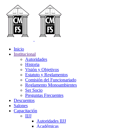
Inicio
Institucional
Autoridades
Historia
Visión y Objetivos
Estatuto y Reglamentos
Comisión del Funcionariado
Reglamento Monoambientes
Ser Socio
Preguntas Frecuentes
Descuentos
Salones
Capacitación
IIJJ
Autoridades IIJJ
Académicas