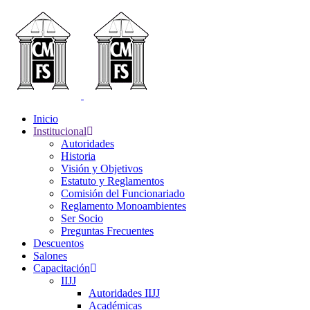
Inicio
Institucional
Autoridades
Historia
Visión y Objetivos
Estatuto y Reglamentos
Comisión del Funcionariado
Reglamento Monoambientes
Ser Socio
Preguntas Frecuentes
Descuentos
Salones
Capacitación
IIJJ
Autoridades IIJJ
Académicas