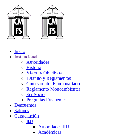
Inicio
Institucional
Autoridades
Historia
Visión y Objetivos
Estatuto y Reglamentos
Comisión del Funcionariado
Reglamento Monoambientes
Ser Socio
Preguntas Frecuentes
Descuentos
Salones
Capacitación
IIJJ
Autoridades IIJJ
Académicas