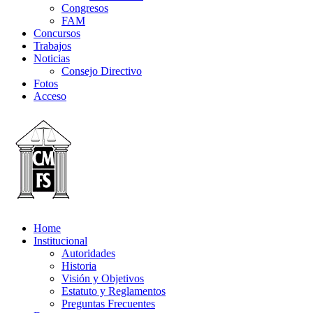
Congresos
FAM
Concursos
Trabajos
Noticias
Consejo Directivo
Fotos
Acceso
Home
Institucional
Autoridades
Historia
Visión y Objetivos
Estatuto y Reglamentos
Preguntas Frecuentes