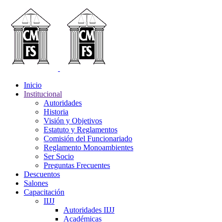
Inicio
Institucional
Autoridades
Historia
Visión y Objetivos
Estatuto y Reglamentos
Comisión del Funcionariado
Reglamento Monoambientes
Ser Socio
Preguntas Frecuentes
Descuentos
Salones
Capacitación
IIJJ
Autoridades IIJJ
Académicas