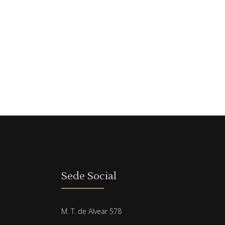
Sede Social
M. T. de Alvear 578