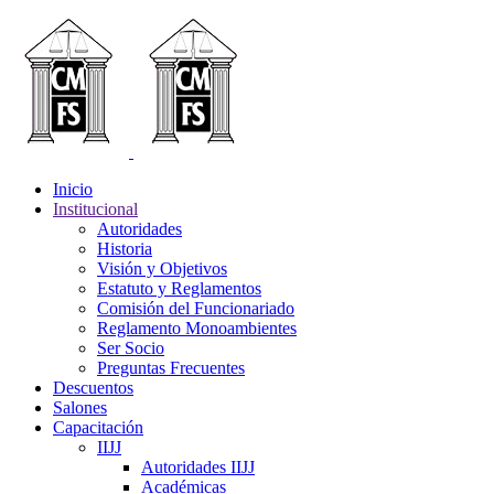
Inicio
Institucional
Autoridades
Historia
Visión y Objetivos
Estatuto y Reglamentos
Comisión del Funcionariado
Reglamento Monoambientes
Ser Socio
Preguntas Frecuentes
Descuentos
Salones
Capacitación
IIJJ
Autoridades IIJJ
Académicas