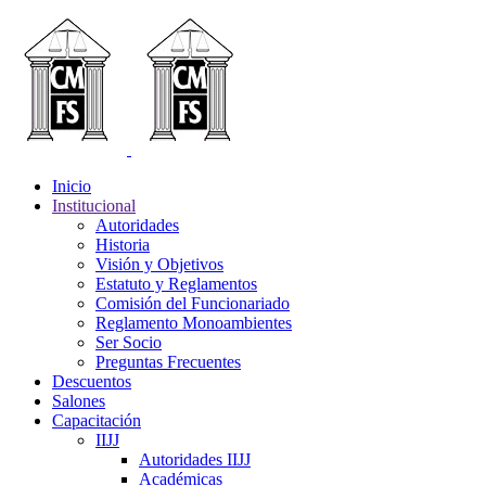
Inicio
Institucional
Autoridades
Historia
Visión y Objetivos
Estatuto y Reglamentos
Comisión del Funcionariado
Reglamento Monoambientes
Ser Socio
Preguntas Frecuentes
Descuentos
Salones
Capacitación
IIJJ
Autoridades IIJJ
Académicas