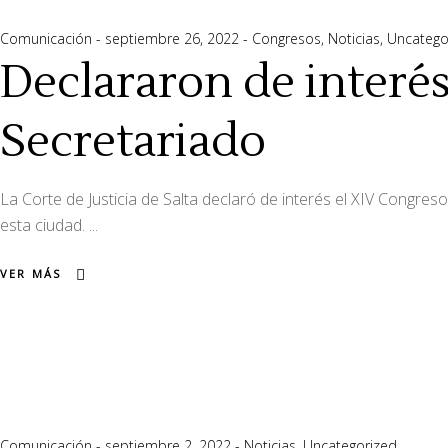
Comunicación
septiembre 26, 2022
Congresos
,
Noticias
,
Uncatego
Declararon de interés
Secretariado
La Corte de Justicia de Salta declaró de interés el XIV Congres
esta ciudad.
VER MÁS
Comunicación
septiembre 2, 2022
Noticias
,
Uncategorized