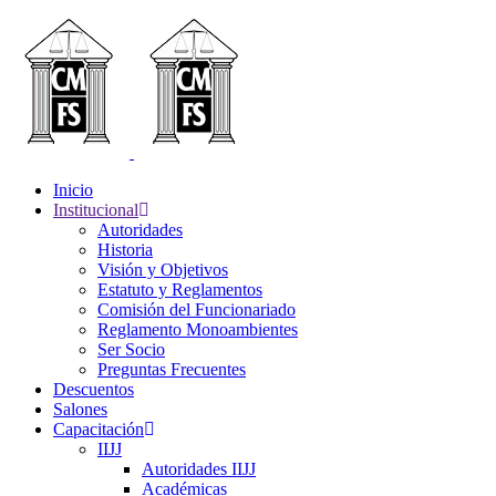
Inicio
Institucional
Autoridades
Historia
Visión y Objetivos
Estatuto y Reglamentos
Comisión del Funcionariado
Reglamento Monoambientes
Ser Socio
Preguntas Frecuentes
Descuentos
Salones
Capacitación
IIJJ
Autoridades IIJJ
Académicas