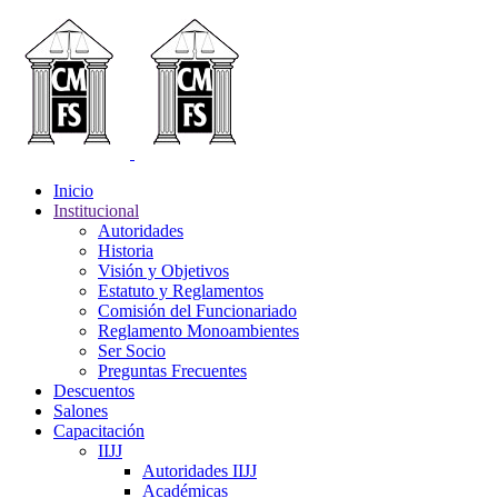
Inicio
Institucional
Autoridades
Historia
Visión y Objetivos
Estatuto y Reglamentos
Comisión del Funcionariado
Reglamento Monoambientes
Ser Socio
Preguntas Frecuentes
Descuentos
Salones
Capacitación
IIJJ
Autoridades IIJJ
Académicas