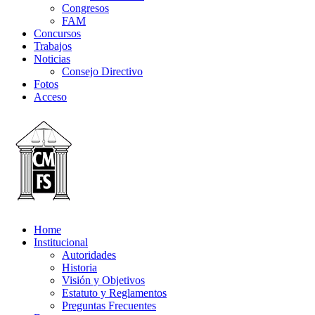
Congresos
FAM
Concursos
Trabajos
Noticias
Consejo Directivo
Fotos
Acceso
Home
Institucional
Autoridades
Historia
Visión y Objetivos
Estatuto y Reglamentos
Preguntas Frecuentes