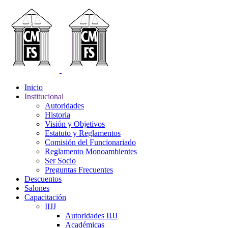
Inicio
Institucional
Autoridades
Historia
Visión y Objetivos
Estatuto y Reglamentos
Comisión del Funcionariado
Reglamento Monoambientes
Ser Socio
Preguntas Frecuentes
Descuentos
Salones
Capacitación
IIJJ
Autoridades IIJJ
Académicas