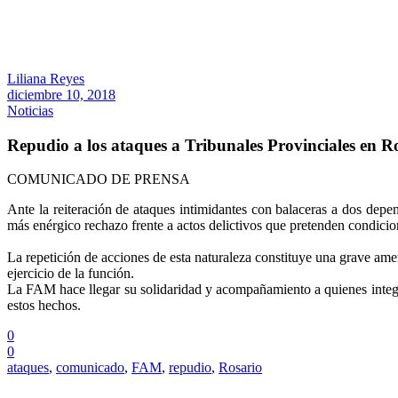
Liliana Reyes
diciembre 10, 2018
Noticias
Repudio a los ataques a Tribunales Provinciales en R
COMUNICADO DE PRENSA
Ante la reiteración de ataques intimidantes con balaceras a dos depe
más enérgico rechazo frente a actos delictivos que pretenden condicion
La repetición de acciones de esta naturaleza constituye una grave amen
ejercicio de la función.
La FAM hace llegar su solidaridad y acompañamiento a quienes integr
estos hechos.
0
0
ataques
,
comunicado
,
FAM
,
repudio
,
Rosario