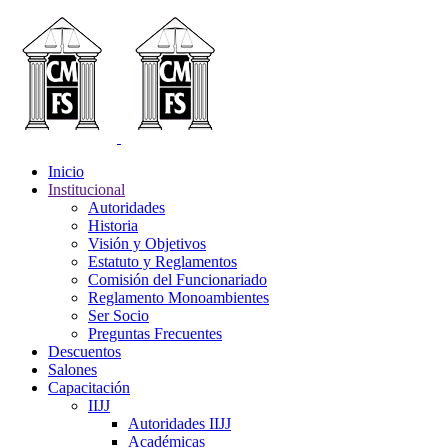
Inicio
Institucional
Autoridades
Historia
Visión y Objetivos
Estatuto y Reglamentos
Comisión del Funcionariado
Reglamento Monoambientes
Ser Socio
Preguntas Frecuentes
Descuentos
Salones
Capacitación
IIJJ
Autoridades IIJJ
Académicas